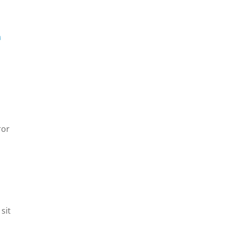
T
ror
sit